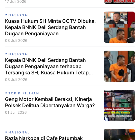
Dibebaskan
17 Juli 2026
NASIONAL
Kuasa Hukum SH Minta CCTV Dibuka,
Kepala BNNK Deli Serdang Bantah
Dugaan Penganiayaan
03 Juli 2026
NASIONAL
Kepala BNNK Deli Serdang Bantah
Dugaan Penganiayaan terhadap
Tersangka SH, Kuasa Hukum Tetap
Minta CCTV Dibuka
03 Juli 2026
TOPIK PILIHAN
Geng Motor Kembali Beraksi, Kinerja
Polsek Delitua Dipertanyakan Warga?
01 Juli 2026
NASIONAL
Razia Narkoba di Cafe Patumbak