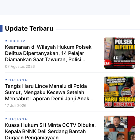
Update Terbaru
HHUKUM
Keamanan di Wilayah Hukum Polsek
Delitua Dipertanyakan, 14 Pelajar
Diamankan Saat Tawuran, Polisi
Pastikan Tak Ada Tersangka
07 Agustus 2026
NASIONAL
Tangis Haru Lince Manalu di Polda
Sumut, Mengaku Kecewa Setelah
Mencabut Laporan Demi Janji Anak
Dibebaskan
17 Juli 2026
NASIONAL
Kuasa Hukum SH Minta CCTV Dibuka,
Kepala BNNK Deli Serdang Bantah
Dugaan Penganiayaan