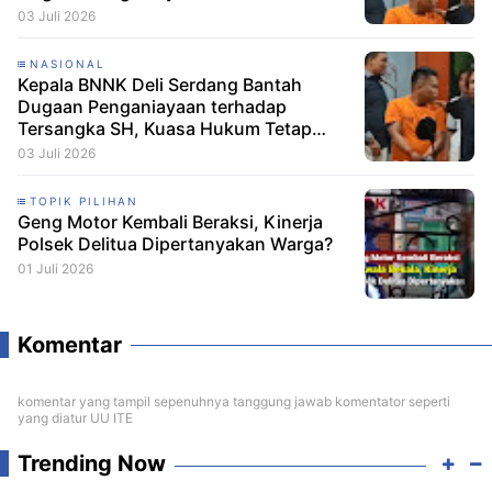
03 Juli 2026
NASIONAL
Kepala BNNK Deli Serdang Bantah
Dugaan Penganiayaan terhadap
Tersangka SH, Kuasa Hukum Tetap
Minta CCTV Dibuka
03 Juli 2026
TOPIK PILIHAN
Geng Motor Kembali Beraksi, Kinerja
Polsek Delitua Dipertanyakan Warga?
01 Juli 2026
Komentar
komentar yang tampil sepenuhnya tanggung jawab komentator seperti
yang diatur UU ITE
Trending Now