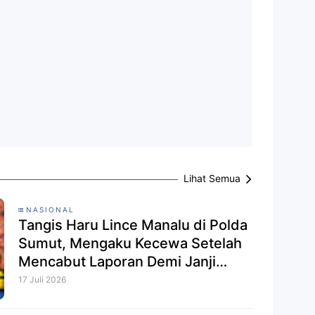
Lihat Semua
NASIONAL
Tangis Haru Lince Manalu di Polda
Sumut, Mengaku Kecewa Setelah
Mencabut Laporan Demi Janji
Anak Dibebaskan
17 Juli 2026