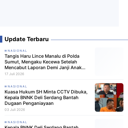
Update Terbaru
NASIONAL
Tangis Haru Lince Manalu di Polda
Sumut, Mengaku Kecewa Setelah
Mencabut Laporan Demi Janji Anak
Dibebaskan
17 Juli 2026
NASIONAL
Kuasa Hukum SH Minta CCTV Dibuka,
Kepala BNNK Deli Serdang Bantah
Dugaan Penganiayaan
03 Juli 2026
NASIONAL
Kepala BNNK Deli Serdang Bantah