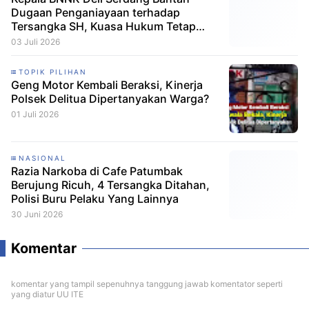
Dugaan Penganiayaan terhadap
Tersangka SH, Kuasa Hukum Tetap
Minta CCTV Dibuka
03 Juli 2026
TOPIK PILIHAN
Geng Motor Kembali Beraksi, Kinerja
Polsek Delitua Dipertanyakan Warga?
01 Juli 2026
NASIONAL
Razia Narkoba di Cafe Patumbak
Berujung Ricuh, 4 Tersangka Ditahan,
Polisi Buru Pelaku Yang Lainnya
30 Juni 2026
Komentar
komentar yang tampil sepenuhnya tanggung jawab komentator seperti
yang diatur UU ITE